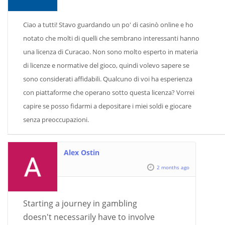
Ciao a tutti! Stavo guardando un po' di casinò online e ho
notato che molti di quelli che sembrano interessanti hanno
una licenza di Curacao. Non sono molto esperto in materia
di licenze e normative del gioco, quindi volevo sapere se
sono considerati affidabili. Qualcuno di voi ha esperienza
con piattaforme che operano sotto questa licenza? Vorrei
capire se posso fidarmi a depositare i miei soldi e giocare
senza preoccupazioni.
Alex Ostin
2 months ago
Starting a journey in gambling
doesn't necessarily have to involve